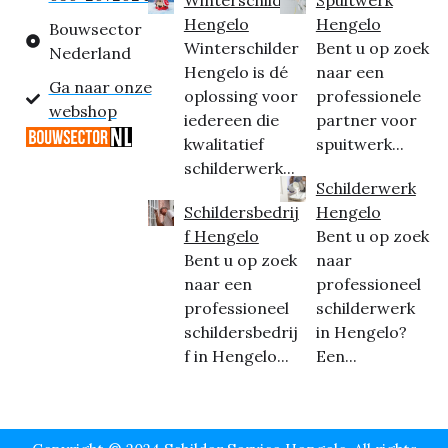
Hengelo
Hengelo
Bouwsector
Winterschilder
Bent u op zoek
Nederland
Hengelo is dé
naar een
Ga naar onze
oplossing voor
professionele
webshop
iedereen die
partner voor
kwalitatief
spuitwerk...
schilderwerk...
Schilderwerk
Schildersbedrij
Hengelo
f Hengelo
Bent u op zoek
Bent u op zoek
naar
naar een
professioneel
professioneel
schilderwerk
schildersbedrij
in Hengelo?
f in Hengelo...
Een...