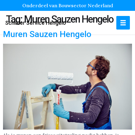
Onderdeel van Bouwsector Nederland
Tag:
Muren Sauzen Hengelo
Schilder Service Hengelo
Muren Sauzen Hengelo