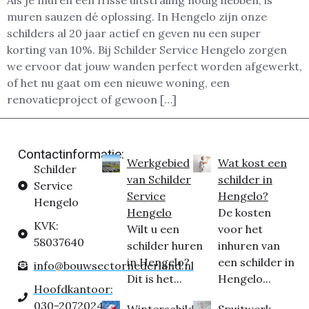
Als je muren een frisse uitstraling nodig hebben, is
muren sauzen dé oplossing. In Hengelo zijn onze
schilders al 20 jaar actief en geven nu een super
korting van 10%. Bij Schilder Service Hengelo zorgen
we ervoor dat jouw wanden perfect worden afgewerkt,
of het nu gaat om een nieuwe woning, een
renovatieproject of gewoon […]
Contactinformatie:
Werkgebied
Wat kost een
Schilder
van Schilder
schilder in
Service
Service
Hengelo?
Hengelo
Hengelo
De kosten
KVK:
Wilt u een
voor het
58037640
schilder huren
inhuren van
in Hengelo?
een schilder in
info@bouwsectornederland.nl
Dit is het...
Hengelo...
Hoofdkantoor:
030-2072024
Winterschilder
Spuitwerk