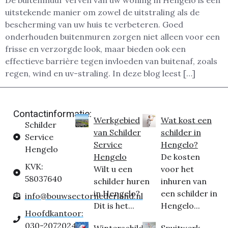
De buitenmuur verven van uw woning in Hengelo is een
uitstekende manier om zowel de uitstraling als de
bescherming van uw huis te verbeteren. Goed
onderhouden buitenmuren zorgen niet alleen voor een
frisse en verzorgde look, maar bieden ook een
effectieve barrière tegen invloeden van buitenaf, zoals
regen, wind en uv-straling. In deze blog leest […]
Contactinformatie:
Werkgebied
Wat kost een
Schilder
van Schilder
schilder in
Service
Service
Hengelo?
Hengelo
Hengelo
De kosten
KVK:
Wilt u een
voor het
58037640
schilder huren
inhuren van
in Hengelo?
een schilder in
info@bouwsectornederland.nl
Dit is het...
Hengelo...
Hoofdkantoor:
030-2072024
Winterschilder
Spuitwerk