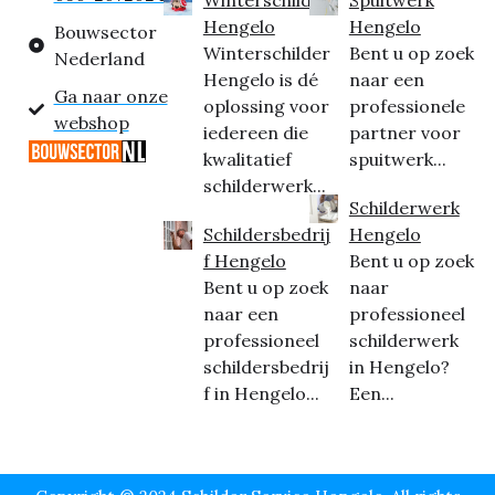
Hengelo
Hengelo
Bouwsector
Winterschilder
Bent u op zoek
Nederland
Hengelo is dé
naar een
Ga naar onze
oplossing voor
professionele
webshop
iedereen die
partner voor
kwalitatief
spuitwerk...
schilderwerk...
Schilderwerk
Schildersbedrij
Hengelo
f Hengelo
Bent u op zoek
Bent u op zoek
naar
naar een
professioneel
professioneel
schilderwerk
schildersbedrij
in Hengelo?
f in Hengelo...
Een...