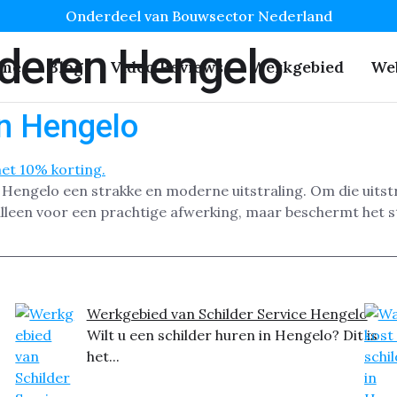
Onderdeel van Bouwsector Nederland
lderen Hengelo
me
Blog
Video Reviews
Werkgebied
We
n Hengelo
Hengelo een strakke en moderne uitstraling. Om die uitstr
lleen voor een prachtige afwerking, maar beschermt het stu
Werkgebied van Schilder Service Hengelo
Wilt u een schilder huren in Hengelo? Dit is
het...