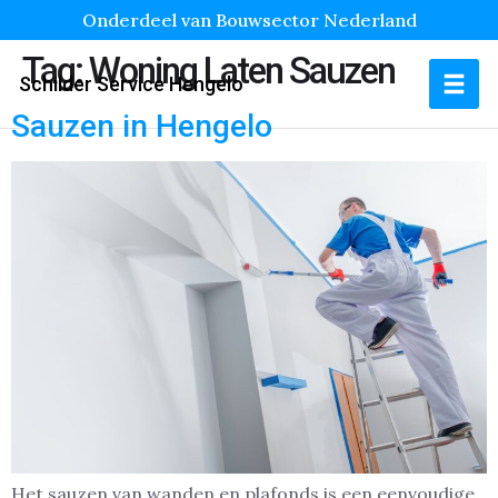
Onderdeel van Bouwsector Nederland
Tag:
Woning Laten Sauzen
Schilder Service Hengelo
Sauzen in Hengelo
Het sauzen van wanden en plafonds is een eenvoudige