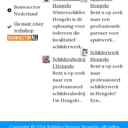
Hengelo
Hengelo
Bouwsector
Winterschilder
Bent u op zoek
Nederland
Hengelo is dé
naar een
Ga naar onze
oplossing voor
professionele
webshop
iedereen die
partner voor
kwalitatief
spuitwerk...
schilderwerk...
Schilderwerk
Schildersbedrij
Hengelo
f Hengelo
Bent u op zoek
Bent u op zoek
naar
naar een
professioneel
professioneel
schilderwerk
schildersbedrij
in Hengelo?
f in Hengelo...
Een...
Copyright © 2024 Schilder Service Hengelo, All rights