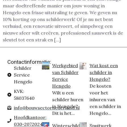
maar doeltreffende manier om jouw woning in
Hengelo een frisse uitstraling te geven. We geven nu
10% korting op ons schilderwerk! Of je nu net bent
verhuisd, een renovatie uitvoert, of simpelweg een
nieuwe sfeer wilt creëren, professioneel sauswerk is de
sleutel tot een strak en […]
Contactinformatie:
Werkgebied
Wat kost een
Schilder
van Schilder
schilder in
Service
Service
Hengelo?
Hengelo
Hengelo
De kosten
KVK:
Wilt u een
voor het
58037640
schilder huren
inhuren van
in Hengelo?
een schilder in
info@bouwsectornederland.nl
Dit is het...
Hengelo...
Hoofdkantoor:
030-2072024
Winterschilder
Spuitwerk