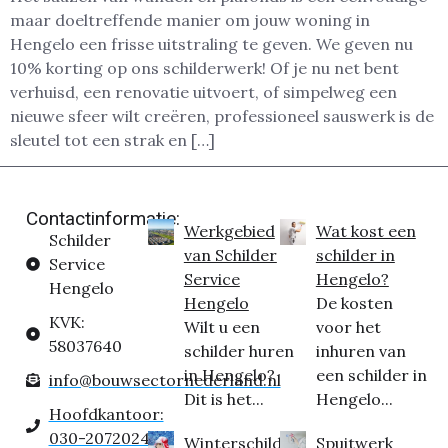
maar doeltreffende manier om jouw woning in
Hengelo een frisse uitstraling te geven. We geven nu
10% korting op ons schilderwerk! Of je nu net bent
verhuisd, een renovatie uitvoert, of simpelweg een
nieuwe sfeer wilt creëren, professioneel sauswerk is de
sleutel tot een strak en […]
Contactinformatie:
Werkgebied
Wat kost een
Schilder
van Schilder
schilder in
Service
Service
Hengelo?
Hengelo
Hengelo
De kosten
KVK:
Wilt u een
voor het
58037640
schilder huren
inhuren van
in Hengelo?
een schilder in
info@bouwsectornederland.nl
Dit is het...
Hengelo...
Hoofdkantoor:
030-2072024
Winterschilder
Spuitwerk