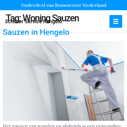
Onderdeel van Bouwsector Nederland
Tag:
Woning Sauzen
Schilder Service Hengelo
Sauzen in Hengelo
Het sauzen van wanden en plafonds is een eenvoudige