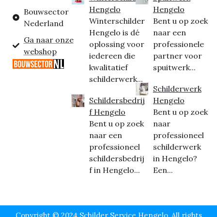
Hengelo
Hengelo
Bouwsector
Winterschilder
Bent u op zoek
Nederland
Hengelo is dé
naar een
Ga naar onze
oplossing voor
professionele
webshop
iedereen die
partner voor
kwalitatief
spuitwerk...
schilderwerk...
Schilderwerk
Schildersbedrij
Hengelo
f Hengelo
Bent u op zoek
Bent u op zoek
naar
naar een
professioneel
professioneel
schilderwerk
schildersbedrij
in Hengelo?
f in Hengelo...
Een...
Copyright © 2024 Schilder Service Hengelo, All rights