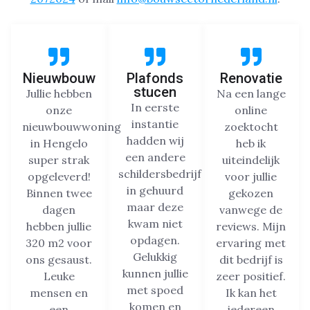
Nieuwbouw
Plafonds
Renovatie
stucen
Jullie hebben
Na een lange
In eerste
onze
online
instantie
nieuwbouwwoning
zoektocht
hadden wij
in Hengelo
heb ik
een andere
super strak
uiteindelijk
schildersbedrijf
opgeleverd!
voor jullie
in gehuurd
Binnen twee
gekozen
maar deze
dagen
vanwege de
kwam niet
hebben jullie
reviews. Mijn
opdagen.
320 m2 voor
ervaring met
Gelukkig
ons gesaust.
dit bedrijf is
kunnen jullie
Leuke
zeer positief.
met spoed
mensen en
Ik kan het
komen en
een
iedereen