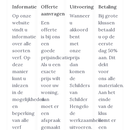
Informatie
Offerte
Uitvoering
Betaling
aanvragen
Op onze
Wanneer
Bij grote
website
Een
u
klussen
vindt u
offerte
akkoord
betaald
informatie
is bij ons
bent
u op de
over alle
een
met
eerste
soorten
goede
onze
dag 50%
verf. Op
prijsindicatie.
prijs
aan. Dit
deze
Als u een
dan
dekt
manier
exacte
komen
voor
kunt u
prijs wilt
de
ons alle
inlezen
voor uw
Schilders
materialen.
in de
woning,
van
Aan het
mogelijkheden
dan
Schilder
einde
en
moet er
Hengelo
van de
beperking
een
de
klus
van alle
afspraak
werkzaamheden
komt er
verf
gemaakt
uitvoeren.
een