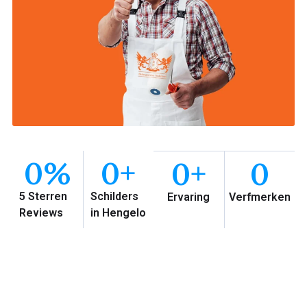
0
%
0
+
0
+
0
5 Sterren
Schilders
Ervaring
Verfmerken
Reviews
in Hengelo
Waarom Schilder Service