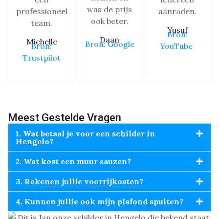
was de prijs
professioneel
aanraden.
ook beter.
team.
Yusuf
Bron:
Daan
Michelle
Bron: Google
Bron:
YouTube
Trustpilot
Meest Gestelde Vragen
1. Wat betaal je voor een schilder in
Hengelo?
2. Wat kost een muur sauzen?
3. Rekenen jullie voorrijkosten?
4. Kunnen jullie ook mijn plafond spuiten?