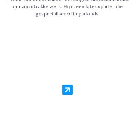
Woning in Hengelo laten
Sauzen of Spuiten?
Schilder Service Hengelo staat voor kwaliteit en
goedkope prijzen per vierkante meter. Er is geen
schilderklus die we niet aannemen! Zelfs als het gaat