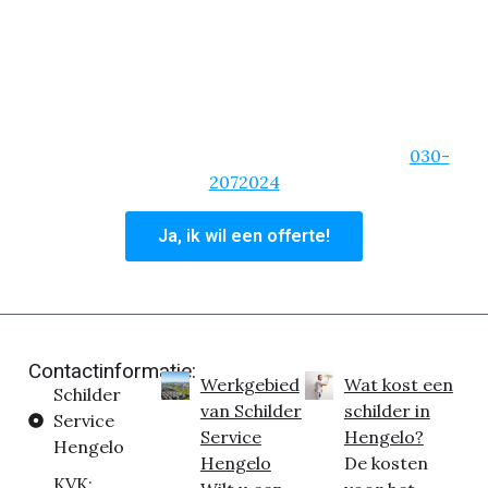
om een spoedklus, dan kun je rekenen op onze
schilders!
We zijn van de korte lijnen, een heldere
communicatie en zullen altijd bereikbaar zijn. Ben je
overtuigd van onze schildersdiensten? Vraag dan
een offerte aan of bel ons hoofdkantoor op:
030-
2072024
Ja, ik wil een offerte!
Contactinformatie:
Werkgebied
Wat kost een
Schilder
van Schilder
schilder in
Service
Service
Hengelo?
Hengelo
Hengelo
De kosten
KVK: