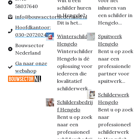
Wilt u een
voor het
58037640
schilder huren
inhuren van
in Hengelo?
een schilder in
info@bouwsectornederland.nl
Dit is het...
Hengelo...
Hoofdkantoor:
030-2072024
Winterschilder
Spuitwerk
Hengelo
Hengelo
Bouwsector
Winterschilder
Bent u op zoek
Nederland
Hengelo is dé
naar een
Ga naar onze
oplossing voor
professionele
webshop
iedereen die
partner voor
kwalitatief
spuitwerk...
schilderwerk...
Schilderwerk
Schildersbedrij
Hengelo
f Hengelo
Bent u op zoek
Bent u op zoek
naar
naar een
professioneel
professioneel
schilderwerk