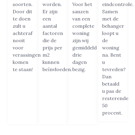
soorten.
worden.
Voor het
eindcontrole.
Door dit
Er zijn
sauzen
Samen
te doen
een
van een
met de
zult u
aantal
complete
behanger
achteraf
factoren
woning
loopt u
nooit
die de
zijn wij
de
voor
prijs per
gemiddeld
woning
verassingen
m2
drie
na. Bent
komen
kunnen
dagen
u
te staan!
beïnvloeden.
bezig.
tevreden?
Dan
betaald
u pas de
resterende
50
procent.