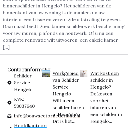
binnenschilder in Hengelo? Het schilderen van de
binnenkant van uw woning is dé manier om uw
interieur een frisse en verzorgde uitstraling te geven.
Daarnaast biedt goed binnenschilderwerk bescherming
voor uw muren, plafonds en houtwerk. Of u nu een
complete renovatie wilt uitvoeren, een enkele kamer
[…]
Contactinformatie:
Werkgebied
Wat kost een
Schilder
van Schilder
schilder in
Service
Service
Hengelo?
Hengelo
Hengelo
De kosten
KVK:
Wilt u een
voor het
58037640
schilder huren
inhuren van
in Hengelo?
een schilder in
info@bouwsectornederland.nl
Dit is het...
Hengelo...
Hoofdkantoor: