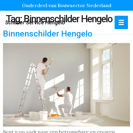
Onderdeel van Bouwsector Nederland
Tag:
Binnenschilder Hengelo
Schilder Service Hengelo
Binnenschilder Hengelo
Bent u op zoek naar een betrouwbare en ervaren