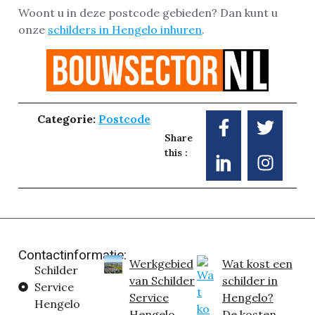
Woont u in deze postcode gebieden? Dan kunt u
onze
schilders in Hengelo inhuren
.
Categorie:
Postcode
Share
this :
Contactinformatie:
Werkgebied
Wat kost een
Schilder
van Schilder
schilder in
Service
Service
Hengelo?
Hengelo
Hengelo
De kosten