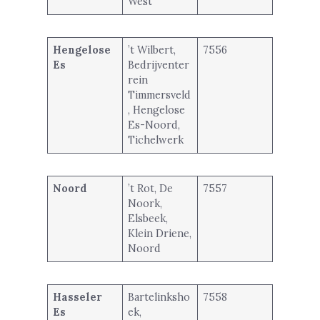
West
Hengelose
’t Wilbert,
7556
Es
Bedrijventer
rein
Timmersveld
, Hengelose
Es-Noord,
Tichelwerk
Noord
’t Rot, De
7557
Noork,
Elsbeek,
Klein Driene,
Noord
Hasseler
Bartelinksho
7558
Es
ek,