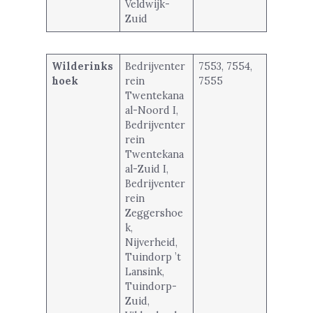
Veldwijk-
Zuid
Wilderinks
Bedrijventer
7553, 7554,
hoek
rein
7555
Twentekana
al-Noord I,
Bedrijventer
rein
Twentekana
al-Zuid I,
Bedrijventer
rein
Zeggershoe
k,
Nijverheid,
Tuindorp ’t
Lansink,
Tuindorp-
Zuid,