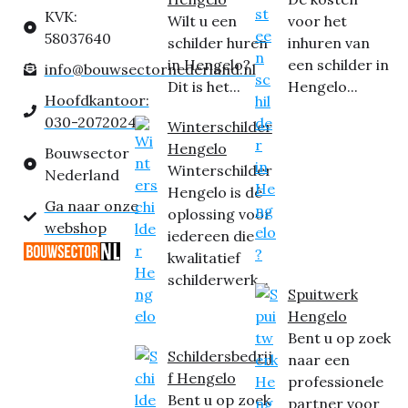
KVK:
Wilt u een
voor het
58037640
schilder huren
inhuren van
in Hengelo?
een schilder in
info@bouwsectornederland.nl
Dit is het...
Hengelo...
Hoofdkantoor:
030-2072024
Winterschilder
Hengelo
Bouwsector
Winterschilder
Nederland
Hengelo is dé
Ga naar onze
oplossing voor
webshop
iedereen die
kwalitatief
schilderwerk...
Spuitwerk
Hengelo
Bent u op zoek
Schildersbedrij
naar een
f Hengelo
professionele
Bent u op zoek
partner voor