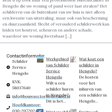
Bent u op zoek naar een professionele buitenschilder in
Hengelo die uw woning of pand weer laat stralen? Het
schilderen van de buitenkant van uw huis is niet alleen
een kwestie van uitstraling, maar ook van bescherming
en duurzaamheid. Slecht of verouderd schilderwerk kan
leiden tot houtrot, scheuren en andere schade,
waardoor uw woning kwetsbaar […]
Contactinformatie:
Werkgebied
Wat kost een
Schilder
van Schilder
schilder in
Service
Service
Hengelo?
Hengelo
Hengelo
De kosten
KVK:
Wilt u een
voor het
58037640
schilder huren
inhuren van
in Hengelo?
een schilder in
info@bouwsectornederland.nl
Dit is het...
Hengelo...
Hoofdkantoor:
030-2072024
Winterschilder
Spuitwerk