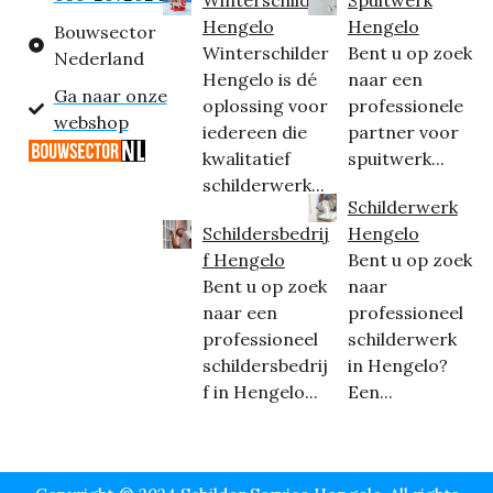
Hengelo
Hengelo
Bouwsector
Winterschilder
Bent u op zoek
Nederland
Hengelo is dé
naar een
Ga naar onze
oplossing voor
professionele
webshop
iedereen die
partner voor
kwalitatief
spuitwerk...
schilderwerk...
Schilderwerk
Schildersbedrij
Hengelo
f Hengelo
Bent u op zoek
Bent u op zoek
naar
naar een
professioneel
professioneel
schilderwerk
schildersbedrij
in Hengelo?
f in Hengelo...
Een...