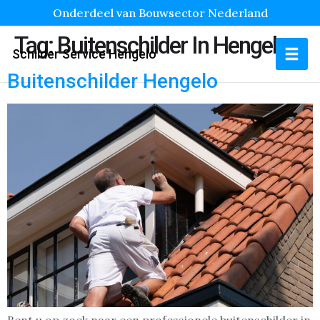
Onderdeel van Bouwsector Nederland
Tag:
Buitenschilder In Hengelo
Schilder Service Hengelo
Buitenschilder Hengelo