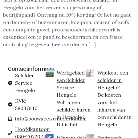
Ben je op zoek naar een betrouwbare schilder in
Hengelo voor het verven van je woning of
bedrijfspand? Ontvang nu 10% korting! Of het nu gaat
om binnen– of buitenmuren, kozijnen, deuren of zelfs
een complete gevel, professioneel schilderwerk is
essentieel om je pand te beschermen en een frisse
uitstraling te geven. Lees verder en […]
Contactinformatie:
Werkgebied
Wat kost een
Schilder
van Schilder
schilder in
Service
Service
Hengelo?
Hengelo
Hengelo
De kosten
KVK:
Wilt u een
voor het
58037640
schilder huren
inhuren van
in Hengelo?
een schilder in
info@bouwsectornederland.nl
Dit is het...
Hengelo...
Hoofdkantoor:
030-2072024
Winterschilder
Spuitwerk