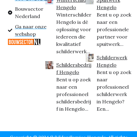
Hengelo
Hengelo
Bouwsector
Winterschilder
Bent u op zoek
Nederland
Hengelo is dé
naar een
Ga naar onze
oplossing voor
professionele
webshop
iedereen die
partner voor
kwalitatief
spuitwerk...
schilderwerk...
Schilderwerk
Schildersbedrij
Hengelo
f Hengelo
Bent u op zoek
Bent u op zoek
naar
naar een
professioneel
professioneel
schilderwerk
schildersbedrij
in Hengelo?
f in Hengelo...
Een...