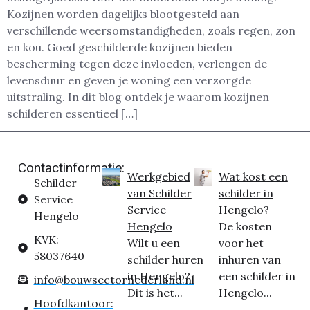
Kozijnen worden dagelijks blootgesteld aan
verschillende weersomstandigheden, zoals regen, zon
en kou. Goed geschilderde kozijnen bieden
bescherming tegen deze invloeden, verlengen de
levensduur en geven je woning een verzorgde
uitstraling. In dit blog ontdek je waarom kozijnen
schilderen essentieel […]
Contactinformatie:
Werkgebied
Wat kost een
Schilder
van Schilder
schilder in
Service
Service
Hengelo?
Hengelo
Hengelo
De kosten
KVK:
Wilt u een
voor het
58037640
schilder huren
inhuren van
in Hengelo?
een schilder in
info@bouwsectornederland.nl
Dit is het...
Hengelo...
Hoofdkantoor: