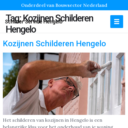
Onderdeel van Bouwsector Nederland
Tag:
Kozijnen Schilderen
Schilder Service Hengelo
Hengelo
Kozijnen Schilderen Hengelo
Het schilderen van kozijnen in Hengelo is een
belangrijke klus voor het onderhoud van je woning.