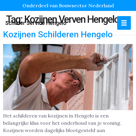
Onderdeel van Bouwsector Nederland
Tag:
Kozijnen Verven Hengelo
Schilder Service Hengelo
Kozijnen Schilderen Hengelo
Het schilderen van kozijnen in Hengelo is een
belangrijke klus voor het onderhoud van je woning.
Kozijnen worden dagelijks blootgesteld aan