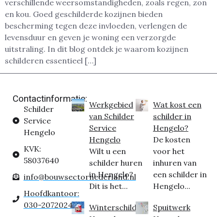
verschillende weersomstandigheden, zoals regen, zon
en kou. Goed geschilderde kozijnen bieden
bescherming tegen deze invloeden, verlengen de
levensduur en geven je woning een verzorgde
uitstraling. In dit blog ontdek je waarom kozijnen
schilderen essentieel […]
Contactinformatie:
Werkgebied
Wat kost een
Schilder
van Schilder
schilder in
Service
Service
Hengelo?
Hengelo
Hengelo
De kosten
KVK:
Wilt u een
voor het
58037640
schilder huren
inhuren van
in Hengelo?
een schilder in
info@bouwsectornederland.nl
Dit is het...
Hengelo...
Hoofdkantoor:
030-2072024
Winterschilder
Spuitwerk