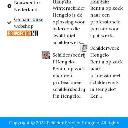
Hengelo
Hengelo
Bouwsector
Winterschilder
Bent u op zoek
Nederland
Hengelo is dé
naar een
Ga naar onze
oplossing voor
professionele
webshop
iedereen die
partner voor
kwalitatief
spuitwerk...
schilderwerk...
Schilderwerk
Schildersbedrij
Hengelo
f Hengelo
Bent u op zoek
Bent u op zoek
naar
naar een
professioneel
professioneel
schilderwerk
schildersbedrij
in Hengelo?
f in Hengelo...
Een...
Copyright © 2024 Schilder Service Hengelo, All rights