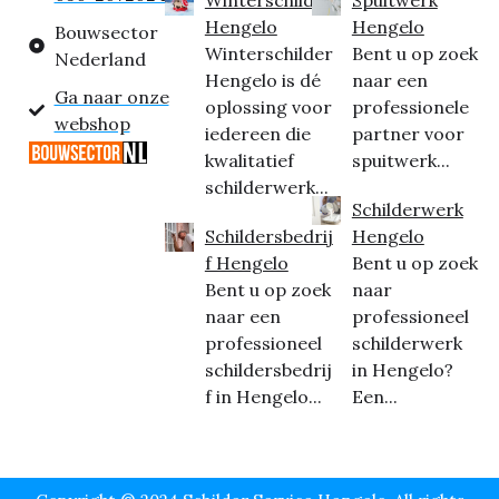
Hengelo
Hengelo
Bouwsector
Winterschilder
Bent u op zoek
Nederland
Hengelo is dé
naar een
Ga naar onze
oplossing voor
professionele
webshop
iedereen die
partner voor
kwalitatief
spuitwerk...
schilderwerk...
Schilderwerk
Schildersbedrij
Hengelo
f Hengelo
Bent u op zoek
Bent u op zoek
naar
naar een
professioneel
professioneel
schilderwerk
schildersbedrij
in Hengelo?
f in Hengelo...
Een...