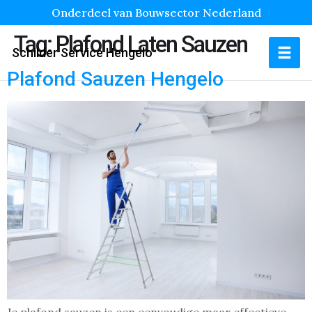
Onderdeel van Bouwsector Nederland
Tag:
Plafond Laten Sauzen
Schilder Service Hengelo
Plafond Sauzen Hengelo