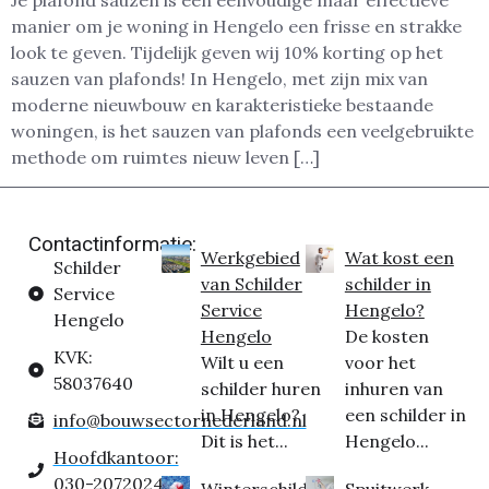
Je plafond sauzen is een eenvoudige maar effectieve
manier om je woning in Hengelo een frisse en strakke
look te geven. Tijdelijk geven wij 10% korting op het
sauzen van plafonds! In Hengelo, met zijn mix van
moderne nieuwbouw en karakteristieke bestaande
woningen, is het sauzen van plafonds een veelgebruikte
methode om ruimtes nieuw leven […]
Contactinformatie:
Werkgebied
Wat kost een
Schilder
van Schilder
schilder in
Service
Service
Hengelo?
Hengelo
Hengelo
De kosten
KVK:
Wilt u een
voor het
58037640
schilder huren
inhuren van
in Hengelo?
een schilder in
info@bouwsectornederland.nl
Dit is het...
Hengelo...
Hoofdkantoor:
030-2072024
Winterschilder
Spuitwerk