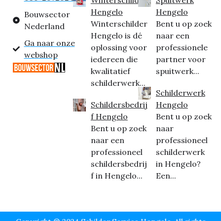
Hengelo
Hengelo
Bouwsector
Winterschilder
Bent u op zoek
Nederland
Hengelo is dé
naar een
Ga naar onze
oplossing voor
professionele
webshop
iedereen die
partner voor
kwalitatief
spuitwerk...
schilderwerk...
Schilderwerk
Schildersbedrij
Hengelo
f Hengelo
Bent u op zoek
Bent u op zoek
naar
naar een
professioneel
professioneel
schilderwerk
schildersbedrij
in Hengelo?
f in Hengelo...
Een...