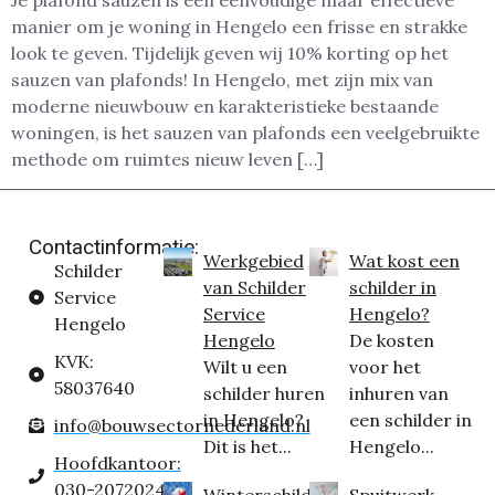
Je plafond sauzen is een eenvoudige maar effectieve
manier om je woning in Hengelo een frisse en strakke
look te geven. Tijdelijk geven wij 10% korting op het
sauzen van plafonds! In Hengelo, met zijn mix van
moderne nieuwbouw en karakteristieke bestaande
woningen, is het sauzen van plafonds een veelgebruikte
methode om ruimtes nieuw leven […]
Contactinformatie:
Werkgebied
Wat kost een
Schilder
van Schilder
schilder in
Service
Service
Hengelo?
Hengelo
Hengelo
De kosten
KVK:
Wilt u een
voor het
58037640
schilder huren
inhuren van
in Hengelo?
een schilder in
info@bouwsectornederland.nl
Dit is het...
Hengelo...
Hoofdkantoor:
030-2072024
Winterschilder
Spuitwerk