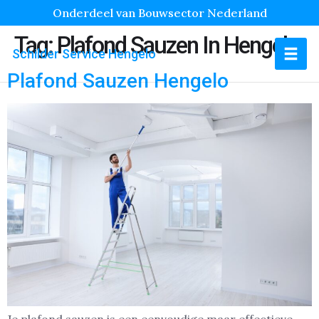
Onderdeel van Bouwsector Nederland
Tag:
Plafond Sauzen In Hengelo
Schilder Service Hengelo
Plafond Sauzen Hengelo