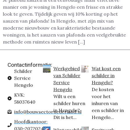
Je plafond sauzen is een eenvoudige maar effectieve
manier om je woning in Hengelo een frisse en strakke
look te geven. Tijdelijk geven wij 10% korting op het
sauzen van plafonds! In Hengelo, met zijn mix van
moderne nieuwbouw en karakteristieke bestaande
woningen, is het sauzen van plafonds een veelgebruikte
methode om ruimtes nieuw leven […]
Contactinformatie:
Werkgebied
Wat kost een
Schilder
van Schilder
schilder in
Service
Service
Hengelo?
Hengelo
Hengelo
De kosten
KVK:
Wilt u een
voor het
58037640
schilder huren
inhuren van
in Hengelo?
een schilder in
info@bouwsectornederland.nl
Dit is het...
Hengelo...
Hoofdkantoor:
030-2072024
Winterschilder
Spuitwerk