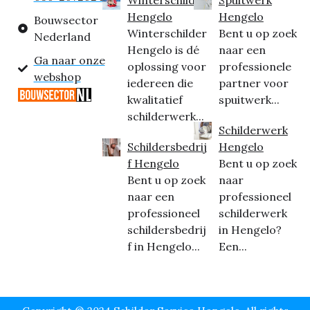
Hengelo
Hengelo
Bouwsector
Winterschilder
Bent u op zoek
Nederland
Hengelo is dé
naar een
Ga naar onze
oplossing voor
professionele
webshop
iedereen die
partner voor
kwalitatief
spuitwerk...
schilderwerk...
Schilderwerk
Schildersbedrij
Hengelo
f Hengelo
Bent u op zoek
Bent u op zoek
naar
naar een
professioneel
professioneel
schilderwerk
schildersbedrij
in Hengelo?
f in Hengelo...
Een...