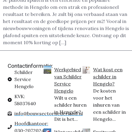
Je plafond spuiten is een efficiënte en populaire
methode in Hengelo om een strak en professioneel
resultaat te bereiken. Je zult bij ons verbaasd staan van
het resultaat en de goedkope prijzen per m2! Vooral in
nieuwbouwwoningen of tijdens renovaties in Hengelo is
plafond spuiten een uitstekende keuze. Ontvang op dit
moment 10% korting op […]
Contactinformatie:
Werkgebied
Wat kost een
Schilder
van Schilder
schilder in
Service
Service
Hengelo?
Hengelo
Hengelo
De kosten
KVK:
Wilt u een
voor het
58037640
schilder huren
inhuren van
in Hengelo?
een schilder in
info@bouwsectornederland.nl
Dit is het...
Hengelo...
Hoofdkantoor:
030-2072024
Winterschilder
Spuitwerk