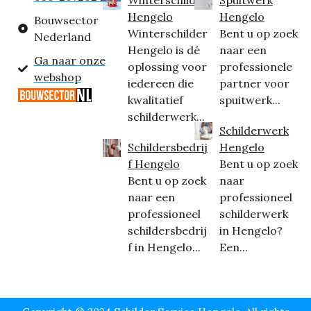
Hengelo
Hengelo
Bouwsector
Winterschilder
Bent u op zoek
Nederland
Hengelo is dé
naar een
Ga naar onze
oplossing voor
professionele
webshop
iedereen die
partner voor
kwalitatief
spuitwerk...
schilderwerk...
Schilderwerk
Schildersbedrij
Hengelo
f Hengelo
Bent u op zoek
Bent u op zoek
naar
naar een
professioneel
professioneel
schilderwerk
schildersbedrij
in Hengelo?
f in Hengelo...
Een...