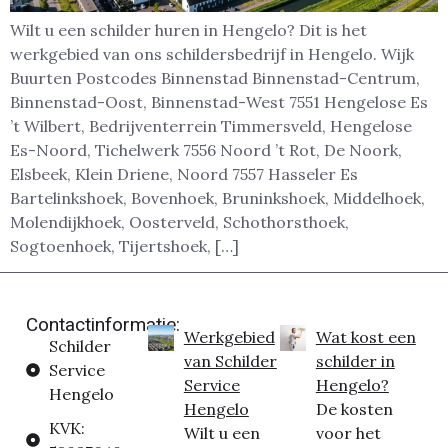
Wilt u een schilder huren in Hengelo? Dit is het
werkgebied van ons schildersbedrijf in Hengelo. Wijk
Buurten Postcodes Binnenstad Binnenstad-Centrum,
Binnenstad-Oost, Binnenstad-West 7551 Hengelose Es
’t Wilbert, Bedrijventerrein Timmersveld, Hengelose
Es-Noord, Tichelwerk 7556 Noord ’t Rot, De Noork,
Elsbeek, Klein Driene, Noord 7557 Hasseler Es
Bartelinkshoek, Bovenhoek, Bruninkshoek, Middelhoek,
Molendijkhoek, Oosterveld, Schothorsthoek,
Sogtoenhoek, Tijertshoek, […]
Contactinformatie:
Werkgebied
Wat kost een
Schilder
van Schilder
schilder in
Service
Service
Hengelo?
Hengelo
Hengelo
De kosten
KVK:
Wilt u een
voor het