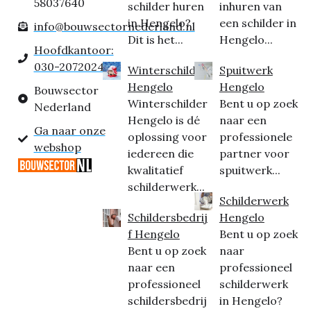
58037640
schilder huren
inhuren van
in Hengelo?
een schilder in
info@bouwsectornederland.nl
Dit is het...
Hengelo...
Hoofdkantoor:
030-2072024
Winterschilder
Spuitwerk
Hengelo
Hengelo
Bouwsector
Winterschilder
Bent u op zoek
Nederland
Hengelo is dé
naar een
Ga naar onze
oplossing voor
professionele
webshop
iedereen die
partner voor
kwalitatief
spuitwerk...
schilderwerk...
Schilderwerk
Schildersbedrij
Hengelo
f Hengelo
Bent u op zoek
Bent u op zoek
naar
naar een
professioneel
professioneel
schilderwerk
schildersbedrij
in Hengelo?