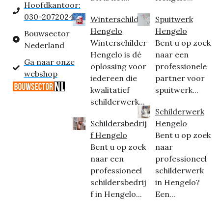
Hoofdkantoor:
030-2072024
Winterschilder
Spuitwerk
Hengelo
Hengelo
Bouwsector
Winterschilder
Bent u op zoek
Nederland
Hengelo is dé
naar een
Ga naar onze
oplossing voor
professionele
webshop
iedereen die
partner voor
kwalitatief
spuitwerk...
schilderwerk...
Schilderwerk
Schildersbedrij
Hengelo
f Hengelo
Bent u op zoek
Bent u op zoek
naar
naar een
professioneel
professioneel
schilderwerk
schildersbedrij
in Hengelo?
f in Hengelo...
Een...