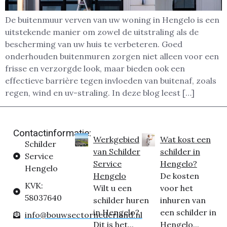
De buitenmuur verven van uw woning in Hengelo is een
uitstekende manier om zowel de uitstraling als de
bescherming van uw huis te verbeteren. Goed
onderhouden buitenmuren zorgen niet alleen voor een
frisse en verzorgde look, maar bieden ook een
effectieve barrière tegen invloeden van buitenaf, zoals
regen, wind en uv-straling. In deze blog leest […]
Contactinformatie:
Werkgebied
Wat kost een
Schilder
van Schilder
schilder in
Service
Service
Hengelo?
Hengelo
Hengelo
De kosten
KVK:
Wilt u een
voor het
58037640
schilder huren
inhuren van
in Hengelo?
een schilder in
info@bouwsectornederland.nl
Dit is het...
Hengelo...