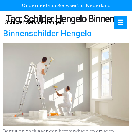
Onderdeel van Bouwsector Nederland
Tag:
Schilder Hengelo Binnen
Schilder Service Hengelo
Binnenschilder Hengelo
Bent u op zoek naar een betrouwbare en ervaren