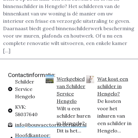
binnenschilder in Hengelo? Het schilderen van de
binnenkant van uw woning is dé manier om uw
interieur een frisse en verzorgde uitstraling te geven.
Daarnaast biedt goed binnenschilderwerk bescherming
voor uw muren, plafonds en houtwerk. Of u nu een
complete renovatie wilt uitvoeren, een enkele kamer
[…]
Contactinformatie:
Werkgebied
Wat kost een
Schilder
van Schilder
schilder in
Service
Service
Hengelo?
Hengelo
Hengelo
De kosten
KVK:
Wilt u een
voor het
58037640
schilder huren
inhuren van
in Hengelo?
een schilder in
info@bouwsectornederland.nl
Dit is het...
Hengelo...
Hoofdkantoor: