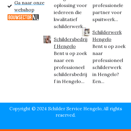
Ga naar onze
oplossing voor
professionele
webshop
iedereen die
partner voor
kwalitatief
spuitwerk...
schilderwerk...
Schilderwerk
Schildersbedrij
Hengelo
f Hengelo
Bent u op zoek
Bent u op zoek
naar
naar een
professioneel
professioneel
schilderwerk
schildersbedrij
in Hengelo?
f in Hengelo...
Een...
Copyright © 2024 Schilder Service Hengelo, All rights
reserved.