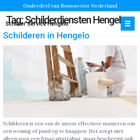
Onderdeel van Bouwsector Nederland
Tag:
Schilderdiensten Hengelo
Schilder Service Hengelo
Schilderen in Hengelo
Schilderen is een van de meest effectieve manieren om
een woning of pand op te knappen. Het zorgt niet
alleen voor een frisse uitstraling, maar beschermt ook