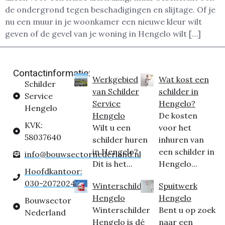
de ondergrond tegen beschadigingen en slijtage. Of je
nu een muur in je woonkamer een nieuwe kleur wilt
geven of de gevel van je woning in Hengelo wilt […]
Contactinformatie:
Werkgebied
Wat kost een
Schilder
van Schilder
schilder in
Service
Service
Hengelo?
Hengelo
Hengelo
De kosten
KVK:
Wilt u een
voor het
58037640
schilder huren
inhuren van
in Hengelo?
een schilder in
info@bouwsectornederland.nl
Dit is het...
Hengelo...
Hoofdkantoor:
030-2072024
Winterschilder
Spuitwerk
Hengelo
Hengelo
Bouwsector
Winterschilder
Bent u op zoek
Nederland
Hengelo is dé
naar een