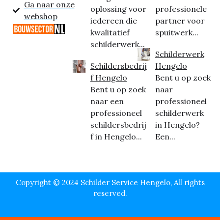
Ga naar onze
oplossing voor
professionele
webshop
iedereen die
partner voor
kwalitatief
spuitwerk...
schilderwerk...
Schilderwerk
Schildersbedrij
Hengelo
f Hengelo
Bent u op zoek
Bent u op zoek
naar
naar een
professioneel
professioneel
schilderwerk
schildersbedrij
in Hengelo?
f in Hengelo...
Een...
Copyright © 2024 Schilder Service Hengelo, All rights
reserved.