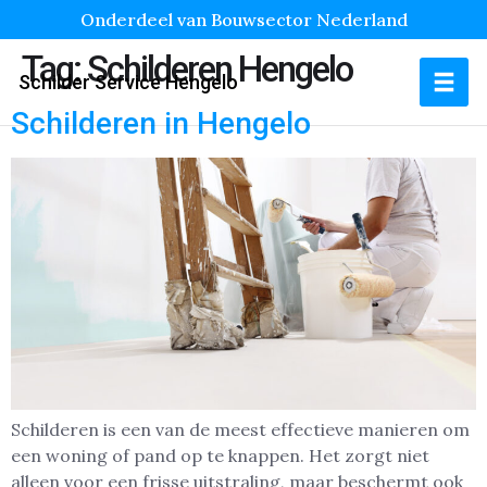
Onderdeel van Bouwsector Nederland
Tag:
Schilderen Hengelo
Schilder Service Hengelo
Schilderen in Hengelo
Schilderen is een van de meest effectieve manieren om
een woning of pand op te knappen. Het zorgt niet
alleen voor een frisse uitstraling, maar beschermt ook