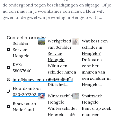
de ondergrond tegen beschadigingen en slijtage. Of je
nu een muur in je woonkamer een nieuwe kleur wilt
geven of de gevel van je woning in Hengelo wilt […]
Contactinformatie:
Werkgebied
Wat kost een
Schilder
van Schilder
schilder in
Service
Service
Hengelo?
Hengelo
Hengelo
De kosten
KVK:
Wilt u een
voor het
58037640
schilder huren
inhuren van
in Hengelo?
een schilder in
info@bouwsectornederland.nl
Dit is het...
Hengelo...
Hoofdkantoor:
030-2072024
Winterschilder
Spuitwerk
Hengelo
Hengelo
Bouwsector
Winterschilder
Bent u op zoek
Nederland
Hengelo is dé
naar een