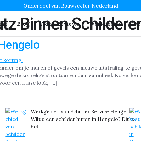
Onderdeel van Bouwsector Nederland
tz Binnen Schildere
me
Blog
Video Reviews
Werkgebied
We
 Hengelo
anier om je muren of gevels een nieuwe uitstraling te geve
anwege de korrelige structuur en duurzaamheid. Na verloop
voor een frisse look, […]
Werkgebied van Schilder Service Hengelo
Wilt u een schilder huren in Hengelo? Dit is
het...