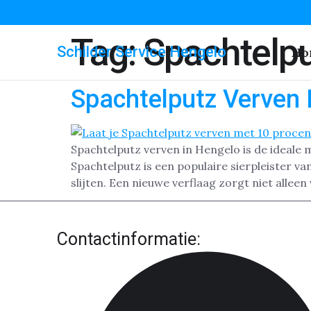
Tag:
Spachtelpu
Schilder Service Hengelo
Ho
Spachtelputz Verven
Spachtelputz verven in Hengelo is de ideale m
Spachtelputz is een populaire sierpleister v
slijten. Een nieuwe verflaag zorgt niet alleen 
Contactinformatie: