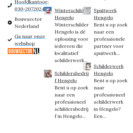
Hoofdkantoor:
030-2072024
Winterschilder
Spuitwerk
Hengelo
Hengelo
Bouwsector
Winterschilder
Bent u op zoek
Nederland
Hengelo is dé
naar een
Ga naar onze
oplossing voor
professionele
webshop
iedereen die
partner voor
kwalitatief
spuitwerk...
schilderwerk...
Schilderwerk
Schildersbedrij
Hengelo
f Hengelo
Bent u op zoek
Bent u op zoek
naar
naar een
professioneel
professioneel
schilderwerk
schildersbedrij
in Hengelo?
f in Hengelo...
Een...