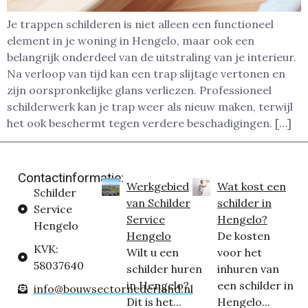
Je trappen schilderen is niet alleen een functioneel
element in je woning in Hengelo, maar ook een
belangrijk onderdeel van de uitstraling van je interieur.
Na verloop van tijd kan een trap slijtage vertonen en
zijn oorspronkelijke glans verliezen. Professioneel
schilderwerk kan je trap weer als nieuw maken, terwijl
het ook beschermt tegen verdere beschadigingen. […]
Contactinformatie:
Werkgebied
Wat kost een
Schilder
van Schilder
schilder in
Service
Service
Hengelo?
Hengelo
Hengelo
De kosten
KVK:
Wilt u een
voor het
58037640
schilder huren
inhuren van
in Hengelo?
een schilder in
info@bouwsectornederland.nl
Dit is het...
Hengelo...