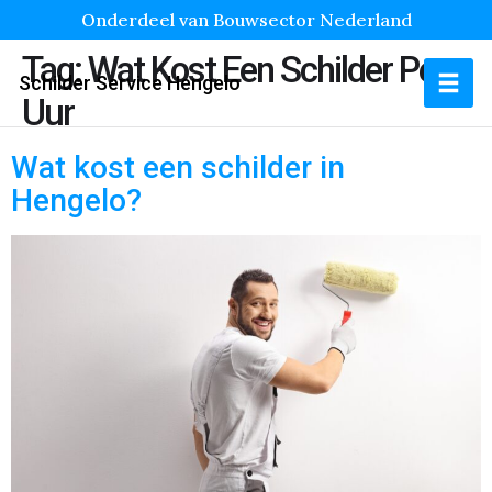
Onderdeel van Bouwsector Nederland
Tag:
Wat Kost Een Schilder Per
Schilder Service Hengelo
Uur
Wat kost een schilder in
Hengelo?