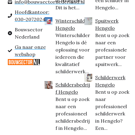
in Hengelo?
een schilder in
info@bouwsectornederland.nl
Dit is het...
Hengelo...
Hoofdkantoor:
030-2072024
Winterschilder
Spuitwerk
Hengelo
Hengelo
Bouwsector
Winterschilder
Bent u op zoek
Nederland
Hengelo is dé
naar een
Ga naar onze
oplossing voor
professionele
webshop
iedereen die
partner voor
kwalitatief
spuitwerk...
schilderwerk...
Schilderwerk
Schildersbedrij
Hengelo
f Hengelo
Bent u op zoek
Bent u op zoek
naar
naar een
professioneel
professioneel
schilderwerk
schildersbedrij
in Hengelo?
f in Hengelo...
Een...