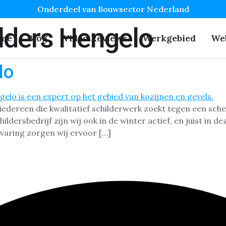
Onderdeel van Bouwsector Nederland
lders Hengelo
me
Blog
Video Reviews
Werkgebied
We
lo
iedereen die kwalitatief schilderwerk zoekt tegen een sch
hildersbedrijf zijn wij ook in de winter actief, en juist in
varing zorgen wij ervoor […]