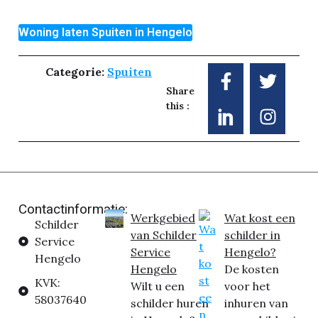
Woning laten Spuiten in Hengelo
Categorie:
Spuiten
Share
this :
Contactinformatie:
Werkgebied
Wat kost een
Schilder
van Schilder
schilder in
Service
Service
Hengelo?
Hengelo
Hengelo
De kosten
KVK:
Wilt u een
voor het
58037640
schilder huren
inhuren van