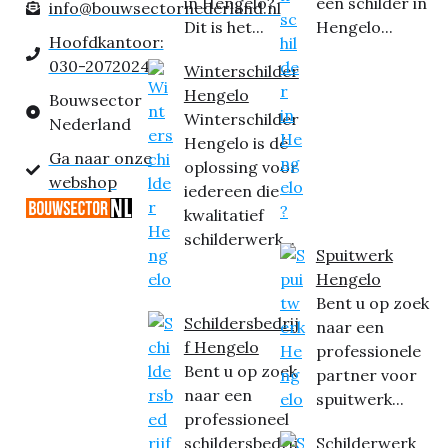
in Hengelo?
een schilder in
info@bouwsectornederland.nl
Dit is het...
Hengelo...
Hoofdkantoor:
030-2072024
Winterschilder
Hengelo
Bouwsector
Winterschilder
Nederland
Hengelo is dé
Ga naar onze
oplossing voor
webshop
iedereen die
kwalitatief
schilderwerk...
Spuitwerk
Hengelo
Bent u op zoek
Schildersbedrij
naar een
f Hengelo
professionele
Bent u op zoek
partner voor
naar een
spuitwerk...
professioneel
schildersbedrij
Schilderwerk