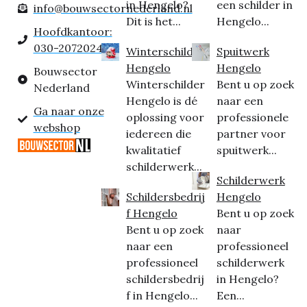
in Hengelo?
een schilder in
info@bouwsectornederland.nl
Dit is het...
Hengelo...
Hoofdkantoor:
030-2072024
Winterschilder
Spuitwerk
Hengelo
Hengelo
Bouwsector
Winterschilder
Bent u op zoek
Nederland
Hengelo is dé
naar een
Ga naar onze
oplossing voor
professionele
webshop
iedereen die
partner voor
kwalitatief
spuitwerk...
schilderwerk...
Schilderwerk
Schildersbedrij
Hengelo
f Hengelo
Bent u op zoek
Bent u op zoek
naar
naar een
professioneel
professioneel
schilderwerk
schildersbedrij
in Hengelo?
f in Hengelo...
Een...