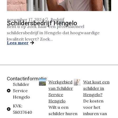
november 17, 2024
Bedrijf
Schildersbedrijf Hengelo
Bent u op zoek naar een professioneel
schildersbedrijf in Hengelo dat hoogwaardige
kwaliteit levert? Zoek...
Lees meer
Contactinformatie:
Werkgebied
Wat kost een
Schilder
van Schilder
schilder in
Service
Service
Hengelo?
Hengelo
Hengelo
De kosten
KVK:
Wilt u een
voor het
58037640
schilder huren
inhuren van