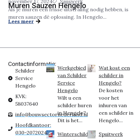
november 17, 2024
Sauswerk
Muren Sauzen Hengelo
Als je muren een frisse uitstraling nodig hebben, is
muren sauzen dé oplossing. In Hengelo...
Lees meer
Contactinformatie:
Werkgebied
Wat kost een
Schilder
van Schilder
schilder in
Service
Service
Hengelo?
Hengelo
Hengelo
De kosten
KVK:
Wilt u een
voor het
58037640
schilder huren
inhuren van
in Hengelo?
een schilder in
info@bouwsectornederland.nl
Dit is het...
Hengelo...
Hoofdkantoor:
030-2072024
Winterschilder
Spuitwerk