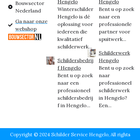
Hengelo
Hengelo
Bouwsector
Winterschilder
Bent u op zoek
Nederland
Hengelo is dé
naar een
Ga naar onze
oplossing voor
professionele
webshop
iedereen die
partner voor
kwalitatief
spuitwerk...
schilderwerk...
Schilderwerk
Schildersbedrij
Hengelo
f Hengelo
Bent u op zoek
Bent u op zoek
naar
naar een
professioneel
professioneel
schilderwerk
schildersbedrij
in Hengelo?
f in Hengelo...
Een...
Copyright © 2024 Schilder Service Hengelo, All rights