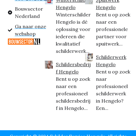
Hengelo
Hengelo
Bouwsector
Winterschilder
Bent u op zoek
Nederland
Hengelo is dé
naar een
Ga naar onze
oplossing voor
professionele
webshop
iedereen die
partner voor
kwalitatief
spuitwerk...
schilderwerk...
Schilderwerk
Schildersbedrij
Hengelo
f Hengelo
Bent u op zoek
Bent u op zoek
naar
naar een
professioneel
professioneel
schilderwerk
schildersbedrij
in Hengelo?
f in Hengelo...
Een...