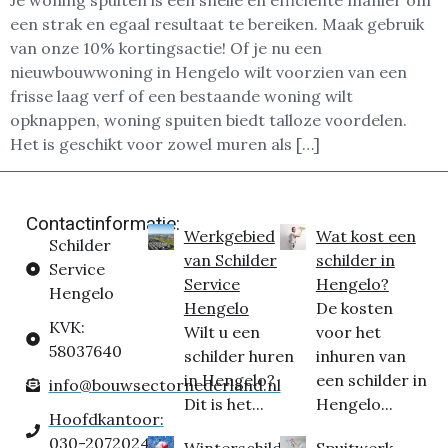
Je woning spuiten is een snelle en efficiënte manier om
een strak en egaal resultaat te bereiken. Maak gebruik
van onze 10% kortingsactie! Of je nu een
nieuwbouwwoning in Hengelo wilt voorzien van een
frisse laag verf of een bestaande woning wilt
opknappen, woning spuiten biedt talloze voordelen.
Het is geschikt voor zowel muren als […]
Contactinformatie:
Werkgebied
Wat kost een
Schilder
van Schilder
schilder in
Service
Service
Hengelo?
Hengelo
Hengelo
De kosten
KVK:
Wilt u een
voor het
58037640
schilder huren
inhuren van
in Hengelo?
een schilder in
info@bouwsectornederland.nl
Dit is het...
Hengelo...
Hoofdkantoor:
030-2072024
Winterschilder
Spuitwerk